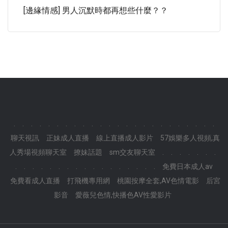
[邊緣情感] 男人沉默時都再想些什麼？？
.
.
.
.
.
.
.
.
.
.
.
.
.
.
.
.
.
.
.
.
.
.
.
.
聊天視訊
正妹成人直播
線上直播成人影片
57娛樂多人視頻,真
人秀場視頻聊天室
撩妹話題
sm交友聊天室
.
.
.
.
.
.
.
.
.
.
.
.
.
.
.
.
.
.
.
.
.
.
.
.
免費日本成人av
免費看成人直播
打飛機專用網
桃園按摩全套,AV色情電影
后宮
影音
愛薇兒色情,快播色AV性愛影片