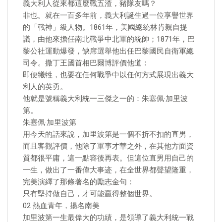
義大利人從來都這麼戰五渣，豬隊友嗎？
非也。就在一百多年前，義大利誕生過一位享譽世界
的「戰神」級人物。1861年，美國總統林肯親自提
議，由他來擔任南北戰爭中北軍的統帥；1871年，巴
黎公社運動爆發，缺席選舉他出任巴黎國民自衛軍總
司令。撒丁王國首相巴爾博評價他道：
即便犧牲，也要在任何戰爭中以任何方式展現出義大
利人的英勇。
他就是號稱義大利統一三傑之一的：朱塞佩·加里波
第。
朱塞佩·加里波第
用今天的話來說，加里波第是一個不折不扣的直男，
而且客觀評價，他除了軍事才華之外，在其他方面資
質都很平庸，這一點容後再表。但這位直男用自己的
一生，做出了一番偉大事迹，在全世界都聲望隆重，
完美演繹了那條著名的勵志金句：
只有堅持做自己，才可能贏得整個世界。
02 熱血青年，揚名南美
加里波第一生最偉大的功績，是領導了義大利統一戰