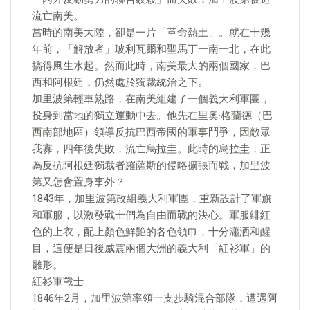
流亡南美。
當時的南美大陸，卻是一片「革命熱土」。就在十幾
年前，「解放者」玻利瓦爾和聖馬丁一南一北，在此
搞得風生水起。然而此時，南美最大的兩個國家，巴
西和阿根廷，仍然處於獨裁統治之下。
加里波第輕車熟路，在南美組建了一個義大利軍團，
投身到當地的獨立運動中去。他先在里奧·格蘭德（巴
西南部地區）領導反抗巴西帝國的軍事鬥爭，因敵眾
我寡，四年後失敗，流亡烏拉圭。此時的烏拉圭，正
為反抗阿根廷獨裁者羅薩斯的侵略擴張而戰，加里波
第又怎會置身事外？
1843年，加里波第改組義大利軍團，重新設計了軍旗
和軍服，以激發戰士們為自由而戰的決心。軍服緋紅
色的上衣，配上顏色鮮艷的各色領巾，十分瀟洒和醒
目，這便是日後威震兩個大洲的義大利「紅衫軍」的
雛形。
紅衫軍戰士
1846年2月，加里波第率領一支步騎混合部隊，遭遇阿