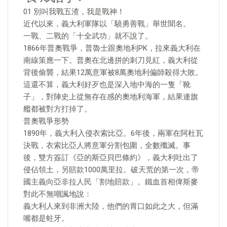
01 別叫我戰五渣，我是戰神！
近代以來，義大利軍隊以「驍勇善戰」舉世聞名。
一戰、二戰的「十全武功」就不說了。
1866年普奧戰爭，普魯士跟奧地利PK，拉來義大利在
南線策應一下。普奧在北邊拼的刺刀見紅，義大利從
背後偷襲，結果12萬意軍被8萬奧地利偏師殺得大敗。
這還不算，義大利好歹也是深入地中海的一隻「靴
子」，對陣史上從無存在感的奧地利海軍，結果連旗
艦都被對方打掉了。
普奧戰爭形勢
1890年，義大利入侵衣索比亞。6年後，兩軍在阿杜瓦
決戰，衣索比亞人將意軍分割包圍，全數殲滅。事
後，雙方簽訂《亞的斯亞貝巴條約》，義大利吐出了
侵佔領土，另賠款1000萬里拉。破天荒的第一次，帝
國主義向亞非拉人民「割地賠款」。鐵血首相俾斯麥
對此不無嘲諷地說：
義大利人來到非洲大陸，他們的胃口如此之大，但滿
嘴都是蛀牙。