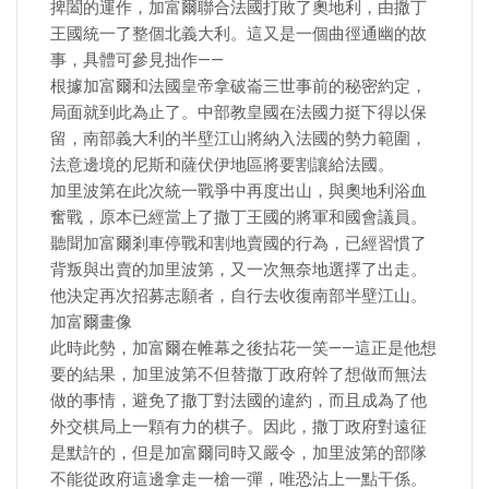
捭闔的運作，加富爾聯合法國打敗了奧地利，由撒丁
王國統一了整個北義大利。這又是一個曲徑通幽的故
事，具體可參見拙作——
根據加富爾和法國皇帝拿破崙三世事前的秘密約定，
局面就到此為止了。中部教皇國在法國力挺下得以保
留，南部義大利的半壁江山將納入法國的勢力範圍，
法意邊境的尼斯和薩伏伊地區將要割讓給法國。
加里波第在此次統一戰爭中再度出山，與奧地利浴血
奮戰，原本已經當上了撒丁王國的將軍和國會議員。
聽聞加富爾剎車停戰和割地賣國的行為，已經習慣了
背叛與出賣的加里波第，又一次無奈地選擇了出走。
他決定再次招募志願者，自行去收復南部半壁江山。
加富爾畫像
此時此勢，加富爾在帷幕之後拈花一笑——這正是他想
要的結果，加里波第不但替撒丁政府幹了想做而無法
做的事情，避免了撒丁對法國的違約，而且成為了他
外交棋局上一顆有力的棋子。因此，撒丁政府對遠征
是默許的，但是加富爾同時又嚴令，加里波第的部隊
不能從政府這邊拿走一槍一彈，唯恐沾上一點干係。