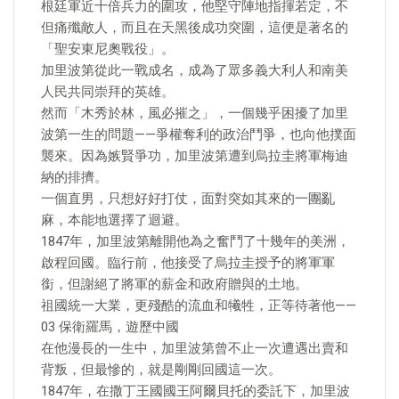
根廷軍近十倍兵力的圍攻，他堅守陣地指揮若定，不
但痛殲敵人，而且在天黑後成功突圍，這便是著名的
「聖安東尼奧戰役」。
加里波第從此一戰成名，成為了眾多義大利人和南美
人民共同崇拜的英雄。
然而「木秀於林，風必摧之」，一個幾乎困擾了加里
波第一生的問題——爭權奪利的政治鬥爭，也向他撲面
襲來。因為嫉賢爭功，加里波第遭到烏拉圭將軍梅迪
納的排擠。
一個直男，只想好好打仗，面對突如其來的一團亂
麻，本能地選擇了迴避。
1847年，加里波第離開他為之奮鬥了十幾年的美洲，
啟程回國。臨行前，他接受了烏拉圭授予的將軍軍
銜，但謝絕了將軍的薪金和政府贈與的土地。
祖國統一大業，更殘酷的流血和犧牲，正等待著他——
03 保衛羅馬，遊歷中國
在他漫長的一生中，加里波第曾不止一次遭遇出賣和
背叛，但最慘的，就是剛剛回國這一次。
1847年，在撒丁王國國王阿爾貝托的委託下，加里波