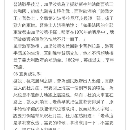
普法戰爭後期，加里波第為了援助新生的法蘭西第三
共和國，組織志願者出境作戰，面對歐洲的「陸戰之
王」普魯士，全殲第61波美拉尼亞步兵師一部，拔了
對方的軍旗。普魯士人沮喪地說：「如果法國的全部
軍隊都由加里波第指揮，那麼在1870年的戰爭中，我
們被繳獲的軍旗恐怕就不只一面了。」
風雲激蕩過後，加里波第依然回到卡普列拉島，過著
半隱居的生活。直到晚年貧病交加，他才不情願地接
受了義大利政府的補助金。1882年，英雄逝去，享年
75歲。
06 直男成功學
據說，抗戰勝利之際，曾為國民政府出人出錢，貢獻
巨大的杜月笙，想要回上海謀一個副市長的職位，為
此也是不遺餘力地跑上層路線。然而，杜的火車還在
路上，就收到消息，老蔣早就把位置都安排滿了，原
本給他準備的歡迎儀式也被取消，反而貼出大字報，
說要打倒黑幫流氓杜月笙。杜月笙感慨道：「老蔣這
是拿我當夜壺，需要的時候，拿出來用一下，不需要
了，扔在床底下都嫌臭！」