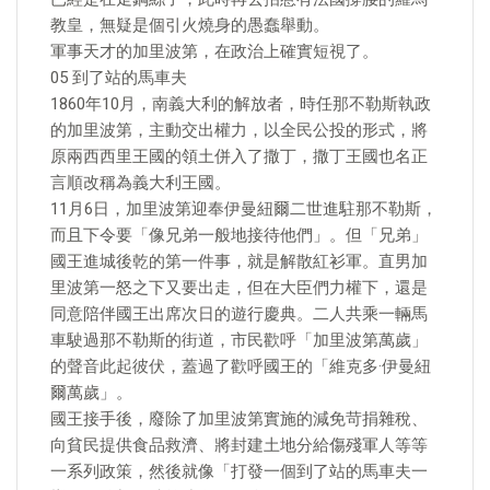
教皇，無疑是個引火燒身的愚蠢舉動。
軍事天才的加里波第，在政治上確實短視了。
05 到了站的馬車夫
1860年10月，南義大利的解放者，時任那不勒斯執政
的加里波第，主動交出權力，以全民公投的形式，將
原兩西西里王國的領土併入了撒丁，撒丁王國也名正
言順改稱為義大利王國。
11月6日，加里波第迎奉伊曼紐爾二世進駐那不勒斯，
而且下令要「像兄弟一般地接待他們」。但「兄弟」
國王進城後乾的第一件事，就是解散紅衫軍。直男加
里波第一怒之下又要出走，但在大臣們力權下，還是
同意陪伴國王出席次日的遊行慶典。二人共乘一輛馬
車駛過那不勒斯的街道，市民歡呼「加里波第萬歲」
的聲音此起彼伏，蓋過了歡呼國王的「維克多·伊曼紐
爾萬歲」。
國王接手後，廢除了加里波第實施的減免苛捐雜稅、
向貧民提供食品救濟、將封建土地分給傷殘軍人等等
一系列政策，然後就像「打發一個到了站的馬車夫一