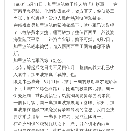
1860年5月11日，加里波第率千餘人的「紅衫軍」，在
西西里島登陸。他們裝備低劣，物資匱乏，貌似勢單
力孤，但卻獲得了當地人民的熱烈擁護和補充。
在鋼鐵直男加里波第的堅強領導下，遠征軍迅速取得
了卡拉塔費米大捷，繼而解放了整個西西里，然後渡
海登陸亞平寧，一路浴血奮戰，勢不可擋。9月7日，
加里波第輕車簡從，進入兩西西里王國首都那不勒
斯。
加里波第進軍路線（紅色）
此時，據起兵之日尚不足四個月，整個南義大利已收
入囊中，加里波第真「戰神」也。
眼見木已成舟，9月11日，撒丁王國的政府軍才開始南
下（上圖中的綠色線路），開進到教皇國北部。國王
伊曼紐爾二世御駕親征，氣勢洶洶要搶奪勝利果實。
一個多月後，國王與加里波第展開了會晤。誰知，加
里波第在會談中絲毫沒有爭權奪利的意思，反而堅決
要求乘勝追擊，一舉拿下羅馬，完成祖國統一。
在歐洲列強的虎視眈眈之下，撒丁能吞併兩西西里，
已經是在走鋼絲了，此時再去招惹有法國撐腰的羅馬