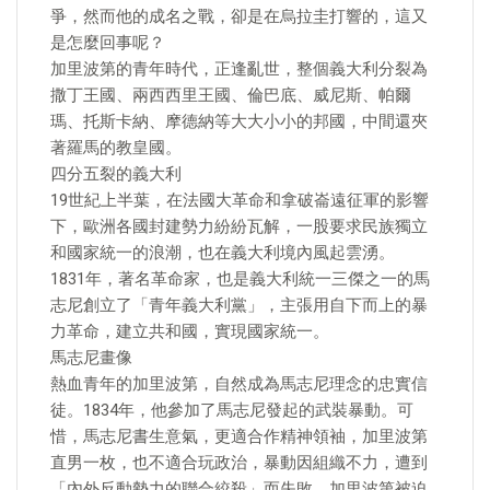
爭，然而他的成名之戰，卻是在烏拉圭打響的，這又
是怎麼回事呢？
加里波第的青年時代，正逢亂世，整個義大利分裂為
撒丁王國、兩西西里王國、倫巴底、威尼斯、帕爾
瑪、托斯卡納、摩德納等大大小小的邦國，中間還夾
著羅馬的教皇國。
四分五裂的義大利
19世紀上半葉，在法國大革命和拿破崙遠征軍的影響
下，歐洲各國封建勢力紛紛瓦解，一股要求民族獨立
和國家統一的浪潮，也在義大利境內風起雲湧。
1831年，著名革命家，也是義大利統一三傑之一的馬
志尼創立了「青年義大利黨」，主張用自下而上的暴
力革命，建立共和國，實現國家統一。
馬志尼畫像
熱血青年的加里波第，自然成為馬志尼理念的忠實信
徒。1834年，他參加了馬志尼發起的武裝暴動。可
惜，馬志尼書生意氣，更適合作精神領袖，加里波第
直男一枚，也不適合玩政治，暴動因組織不力，遭到
「內外反動勢力的聯合絞殺」而失敗，加里波第被迫