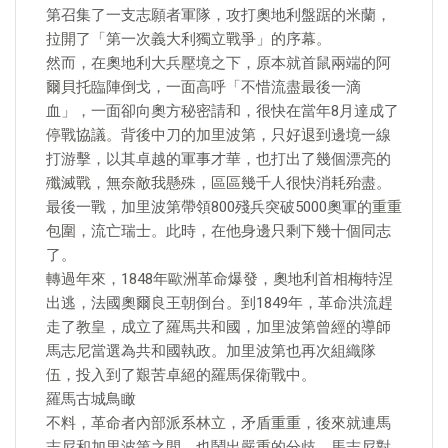
第召集了一支志願者軍隊，攻打奧地利盤踞的米蘭，
拉開了「第一次義大利獨立戰爭」的序幕。
然而，在奧地利大兵壓境之下，原本就首鼠兩端的阿
爾貝托臨陣倒戈，一面高呼「不惜流盡最後一滴
血」，一面卻向奧方秘密請和，很快在當年8月達成了
停戰協議。背後中刀的加里波第，只好退到邊境一線
打游擊，以其卓越的軍事才華，也打出了幾個漂亮的
殲滅戰，無奈敵我懸殊，區區幾千人很快消耗殆盡。
最後一戰，加里波第帶領800殘兵突破5000奧軍的重重
包圍，流亡瑞士。此時，在他身邊只剩下幾十個同志
了。
轉過年來，1848年歐洲革命爆發，奧地利首相梅特涅
出逃，法國奧爾良王朝倒台。到1849年，革命洪流趕
走了教皇，成立了羅馬共和國，加里波第曾經的導師
馬志尼當選為共和國執政。加里波第也再次組織隊
伍，投入到了艱苦卓絕的羅馬保衛戰中。
羅馬古城鳥瞰
不料，革命者內部派系林立，矛盾重重，後來就連馬
志尼和加里波第之間，也鬧出嚴重的分歧。馬志尼對