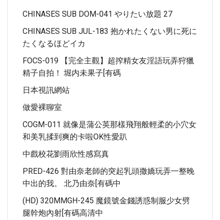
CHINASES SUB DOM-041 やりたい放題 27
CHINASES SUB JUL-183 抱かれたくない男に死に
たくなるほどイカ
FOCS-019 【完全主觀】超搾精女友淫語玩弄狩獵
精子自拍！ 堀内未果子[有碼
日本視訊網站
做愛裸聊室
COGM-011 就像是蒲公英那樣飛翔般輕柔的小穴女
和美乳揉到爽的卡啦OK性愛趴
中戲校花劉雨欣性感寫真
PRED-426 對由奈老師的突起乳頭撒嬌玩弄一整晚
中出的我。 北乃由奈[有碼中
(HD) 320MMGH-245 魔鏡號金錢誘惑制服少女劈
腿幹炮內射[有碼高清中