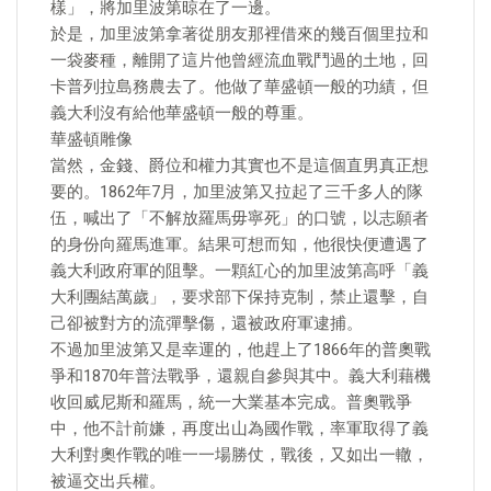
樣」，將加里波第晾在了一邊。
於是，加里波第拿著從朋友那裡借來的幾百個里拉和
一袋麥種，離開了這片他曾經流血戰鬥過的土地，回
卡普列拉島務農去了。他做了華盛頓一般的功績，但
義大利沒有給他華盛頓一般的尊重。
華盛頓雕像
當然，金錢、爵位和權力其實也不是這個直男真正想
要的。1862年7月，加里波第又拉起了三千多人的隊
伍，喊出了「不解放羅馬毋寧死」的口號，以志願者
的身份向羅馬進軍。結果可想而知，他很快便遭遇了
義大利政府軍的阻擊。一顆紅心的加里波第高呼「義
大利團結萬歲」，要求部下保持克制，禁止還擊，自
己卻被對方的流彈擊傷，還被政府軍逮捕。
不過加里波第又是幸運的，他趕上了1866年的普奧戰
爭和1870年普法戰爭，還親自參與其中。義大利藉機
收回威尼斯和羅馬，統一大業基本完成。普奧戰爭
中，他不計前嫌，再度出山為國作戰，率軍取得了義
大利對奧作戰的唯一一場勝仗，戰後，又如出一轍，
被逼交出兵權。