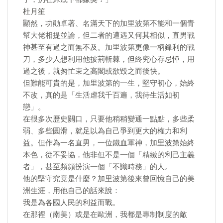
杜月笙
顯然，功勛卓著、名滿天下的加里波第不能和一個青
幫大佬相提並論，但二者的遭遇又何其相似，直男戰
神甚至有過之而無不及。加里波第更像一柄鋒利的戰
刀，多少人想利用他披荊斬棘，但終究心存忌憚，用
過之後，就匆忙束之高閣或欲毀之而後快。
但難能可貴的是，加里波第的一生，堅守初心，始終
不改，真的是「生活虐我千百遍，我待生活如初
戀」。
在很多次歷史關口，只要他稍稍變通一點點，多些柔
弱、多些圓滑，就足以為自己爭到更大的權力和利
益。但作為一名直男，一位鐵血軍神，加里波第始終
本色，從不妥協，他非但不是一個「精緻的利己主義
者」，甚至頻頻扮演一個「不識時務」的人。
他的堅守究竟是什麼？加里波第後來曾回憶自己的美
洲生涯，用他自己的話來說：
我是為各國人民的利益而戰。
在那裡（南美）或是在歐洲，我都是專制制度的敵