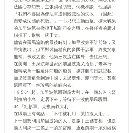
法國心存幻想，主張消極防禦、伺機和談，他強調：
「我們不要因為使法軍遭到毀滅性的失敗，（因此）
而變成法國的死敵。」一心只想主動出擊、擴大戰果
的加里波第被撤掉了城防司令之職，在接任者的庸才
指揮下，形勢一落千丈。
儘管在羅馬淪陷的最後時刻，加里波第不計前嫌，又
帶病復出，但面對裝備精良的多國干涉軍，終究於事
無補。事敗之後，他第三次流亡國外，去往紐約。
在美洲，出身航海世家的加里波第又拾起了老本行，
輾轉成為一艘遠洋商船的船長。據其航海日誌記載，
加里波第還曾到過中國，去過廣州、廈門等地，甚至
還購買了一件珍稀的絲綢內衣。
1 8 5 6年起，加里波第回到義大利，在一個名叫卡普
列拉的小島上定居下來，等待下一波的暴風驟雨。
04 「紅衫軍」克複南義大利
在職場上有句話：「不怕被利用，就怕沒人用。」
下一個想利用加里波第的人，是撒丁王國首相，也是
義大利統一三傑之一的加富爾。通過前期一系列縱橫