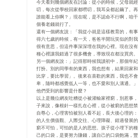
今天看到幾個網友在討論：從小的時候，父母就經
叨，每次從學校回家都嘮叨，我耳朵都起繭了。再
誰能看上你啊？」現在呢，是不認命不行啊，咱干
個養老錢就行了。
還有一個網友說：「我從小就是這樣教育的，有事
得六七歲的時候，有一天，爸爸半開玩笑似的對我
很有意思，但這件事深深埋在我的心裡。現在沒有
種心裡讓我錯過了很多機會，導致現在都沒買房。
另一個網友說：」記得那時候我讀初中，那個年紀
打扮。別的同學有的東西，我也想有，結果回家和
比穿，要比學習」。後來在喜歡的東西，我也不會
卑，隨時都感覺低人一等，也不愛和別人溝通。」
他們受到的影響是什麼？
以上是幾位網友吐糟從小被灌輸家裡窮，別惹事，
子來說，像根針一樣扎在心裡，從小被窮的思想禁
自尊心，心理害怕被別人看不起，長大後心理的：
的人生價值觀、人際交往、心理障礙、錯過發展的
窮不可怕，可怕的是人的思想。孩子從小埋下的種
己的口袋，是要努力賺錢，讓自己的口袋飽滿，豐