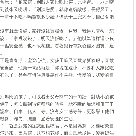
常說：「咱家窮，別跟人家比吃比穿，比學習。」老是嘮
到後來又嘮叨：「別談戀愛，就你這窮酸樣，長得又丑，
一輩子不吃不喝能攢多少錢？供孩子上完大學，自己有兩
沒事就拿沒錢，家裡沒錢買糧食，逗我。我是八零後，記
說：「家裡沒錢了，明天沒飯吃了。」他以為這樣逗小孩
一點安全感，也不敢花錢。看著銀行存款心裡才踏實。這
。。
正是青春期，虛榮心強，女孩子嘛又喜歡穿新衣服，喜歡
爸爸說，他第一句話就是「你現在還小，不要和人家比吃
在說了，甚至有時候還要裝作不喜歡。慢慢的，我變的自
別攀比的孩子，可以看出父母簡單的一句話，對幼小的孩
錮了，每次聽到時這種話的時候，就不斷的加深和傷害了
認命、自卑、低人一等、沒有安全感等等，更影響了他們
機會、魄力、膽量，過著安逸的生活。
子，就是對錢的認識面很狹隘，不是因為窮，才要縮緊自
滿起來，因為窮，越不想花錢，而自己就越是，沒有辦法