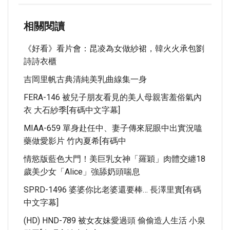
相關閱讀
《好看》看片會：昆凌為女做紗裙，韓火火承包劉
詩詩衣櫃
吉岡里帆古典清純美乳曲線集一身
FERA-146 被兒子朋友看見的美人母親害羞俗氣內
衣 大石紗季[有碼中文字幕]
MIAA-659 單身赴任中、妻子傳來屁眼中出實況嗑
藥做愛影片 竹內夏希[有碼中
情慾版藍色大門！美巨乳女神「羅穎」肉體交纏18
歲美少女「Alice」強舔奶頭喘息
SPRD-1496 婆婆你比老婆還要棒… 長澤里實[有碼
中文字幕]
(HD) HND-789 被女友妹愛過頭 偷偷造人生活 小泉