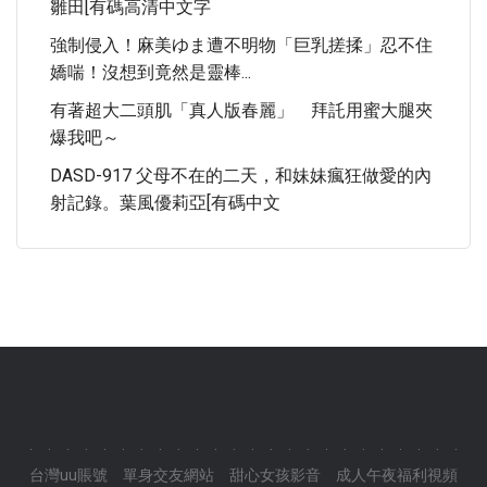
雛田[有碼高清中文字
強制侵入！麻美ゆま遭不明物「巨乳搓揉」忍不住
嬌喘！沒想到竟然是靈棒...
有著超大二頭肌「真人版春麗」 拜託用蜜大腿夾
爆我吧～
DASD-917 父母不在的二天，和妹妹瘋狂做愛的內
射記錄。葉風優莉亞[有碼中文
.
.
.
.
.
.
.
.
.
.
.
.
.
.
.
.
.
.
.
.
.
.
.
.
台灣uu賬號
單身交友網站
甜心女孩影音
成人午夜福利視頻