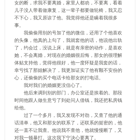
女的断，求我不要离婚，家里人都劝，不要离，看着
儿子没人带着做康复，这一辈子都要做轮椅，我又忍
不下心，我又原谅了他。我觉得他还是瞒着我很多
事。
我偷偷用别的号加了他的微信，还用了个他喜欢
的头像，他真的上勾了，我就套他的话，他说他出轨
了，约会过，没说上床，就是有亲密的动作，是喜欢
她，不会离婚，对现在的婚姻很后悔，那女的很理解
体贴支持他，觉得他很好，他一度怀疑是我套的话，
幸亏找了那姐解决了，我更加证实了他有颗不安份的
心，还偷偷的买个电话卡给那女的打电话。
我对我们的婚姻更没信心了。
他后来调到别的部门，办公室还是挨着的。那段
时间他跟人做生意亏了到处问人借钱，我还把私房钱
给他。
过了一个多月，我又发现不对劲，又查了他的通
话清单，他又和那女的联系了，还联系的挺密的，他
还一直不让我查。他说我不查他，他就慢慢断了，又
对我一顿暴打。这次我下宁决心要离了。