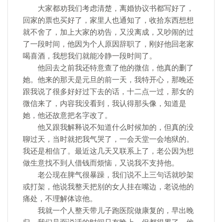
大家都劝我们考虑清楚，离婚协议书都写好了，
回家的票也买好了，家里人也通知了，收拾东西想想
就不舍了，加上大家的劝告，又没离成，又吵闹的过
了一段时间，他因为个人原因辞职了，刚好他回老家
喝喜酒，我想我们就能冷静一段时间了。
他回去之前我还特意查了他的微信，他真的删了
她。他来的那天是元旦的前一天，我特开心，那晚还
跟我说了很多好好过下去的话，十二点一过，那女的
微信来了，内容我没看到，我认得那头像，知道是
她，他还故意把名字改了。
他又跟我解释说不知道什么时候加的，但真的没
聊过天，当时就把我气哭了，一会天堂一会地狱的。
我还是相信了。最近这几天又联系上了，老公因为想
做生意找不到人借钱而烦恼，又说我不支持他。
老公现在脾气很暴躁，我们说不上三句话就吵架
或打架，他说我整天把别的女人挂在嘴边，老说他的
痛处，不理解体谅他。
我就一个人整天带儿子跑医院做康复的，早出晚