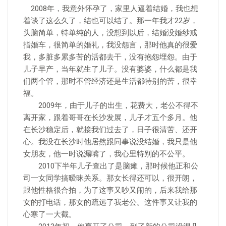
2008年，我意外怀孕了，家里人逼着结婚，我也想
着谈了这么久了，结也可以结了。那一年我才22岁，
头脑简单，特单纯的人，没想到以后，结婚没婚纱戒
指婚车，很简单的婚礼，我没怨言，那时他真的很爱
我，多脏多累多苦的活都去干，没有抱怨埋怨。由于
儿子早产，当年就生了儿子。没有婆婆，什么都是我
们两个管，那时不管经济还是生活都特别的苦，很幸
福。
2009年，由于儿子的出生，花费大，老公不得不
离开家，跟着哥哥在长沙发展，儿子才五个多月。他
在长沙稳定后，就接我们过去了，日子很清苦、还开
心。我没在长沙时他居然跟同事说没结婚，我只是他
女朋友，他一时说漏嘴了，我心里特别的不公平。
2010下半年儿子查出了是脑瘫，那时候他正和公
司一女同学搞暧昧关系。那女长得还可以，很开朗，
跟他性格很合拍，为了这事又吵又闹的，后来我给那
女的打电话，那女的疏远了我老公。这件事又让我的
心寒了一大截。